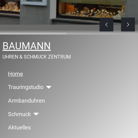
BAUMANN
UHREN & SCHMUCK ZENTRUM
Home
Trauringstudio
Armbanduhren
Schmuck
Aktuelles