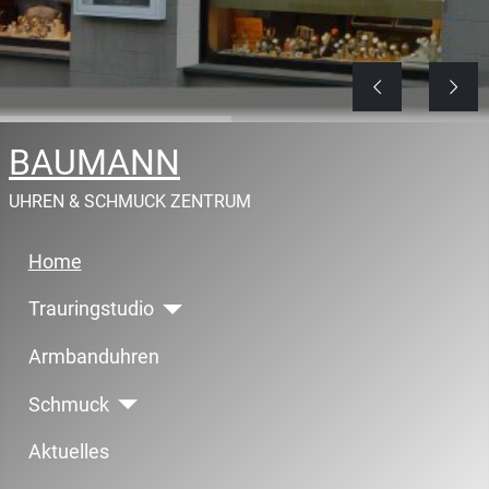
BAUMANN
UHREN & SCHMUCK ZENTRUM
Home
Trauringstudio
Armbanduhren
Schmuck
Aktuelles