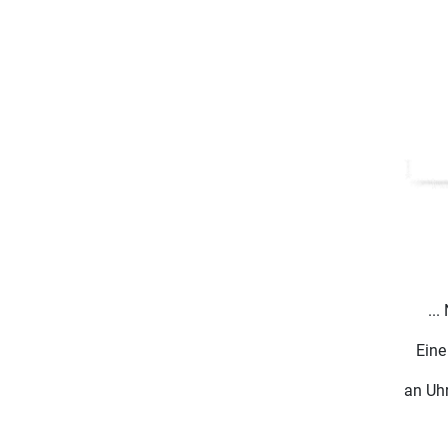
...
Eine
an Uh