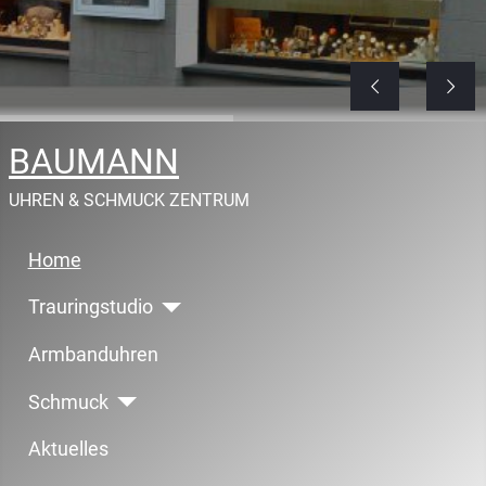
BAUMANN
UHREN & SCHMUCK ZENTRUM
Home
Trauringstudio
Armbanduhren
Schmuck
Aktuelles