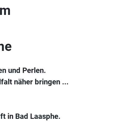
um
he
en und Perlen.
alt näher bringen ...
ft in Bad Laasphe.