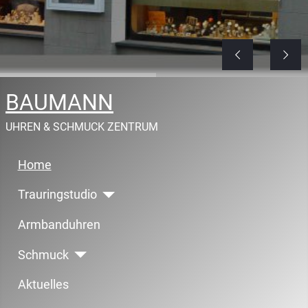
BAUMANN
UHREN & SCHMUCK ZENTRUM
Home
Trauringstudio
Armbanduhren
Schmuck
Aktuelles