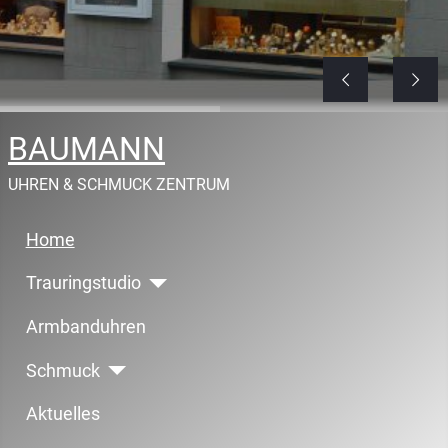
BAUMANN
UHREN & SCHMUCK ZENTRUM
Home
Trauringstudio
Armbanduhren
Schmuck
Aktuelles