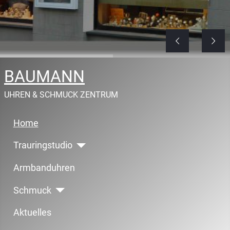
BAUMANN
UHREN & SCHMUCK ZENTRUM
Home
Trauringstudio
Armbanduhren
Schmuck
Aktuelles