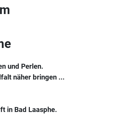
um
he
en und Perlen.
alt näher bringen ...
ft in Bad Laasphe.