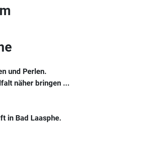
um
he
en und Perlen.
alt näher bringen ...
ft in Bad Laasphe.