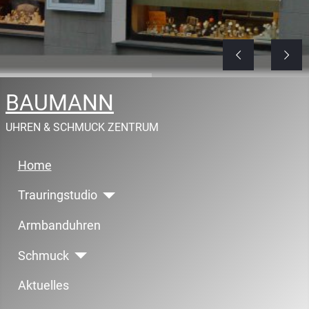
BAUMANN
UHREN & SCHMUCK ZENTRUM
Home
Trauringstudio
Armbanduhren
Schmuck
Aktuelles