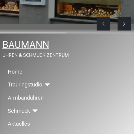
BAUMANN
UHREN & SCHMUCK ZENTRUM
Home
Trauringstudio
Armbanduhren
Schmuck
Aktuelles