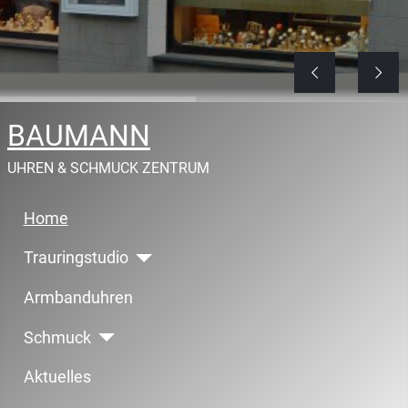
BAUMANN
UHREN & SCHMUCK ZENTRUM
Home
Trauringstudio
Armbanduhren
Schmuck
Aktuelles