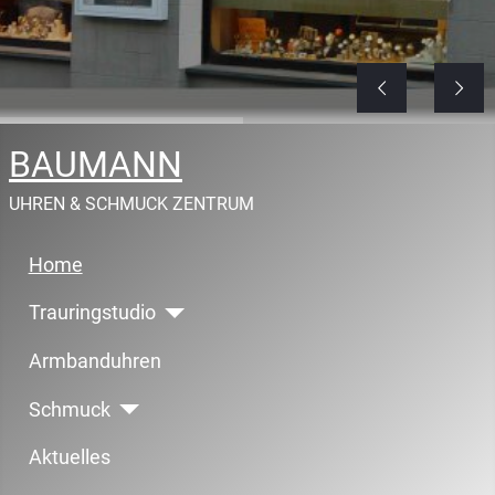
BAUMANN
UHREN & SCHMUCK ZENTRUM
Home
Trauringstudio
Armbanduhren
Schmuck
Aktuelles