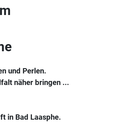
um
he
en und Perlen.
alt näher bringen ...
ft in Bad Laasphe.