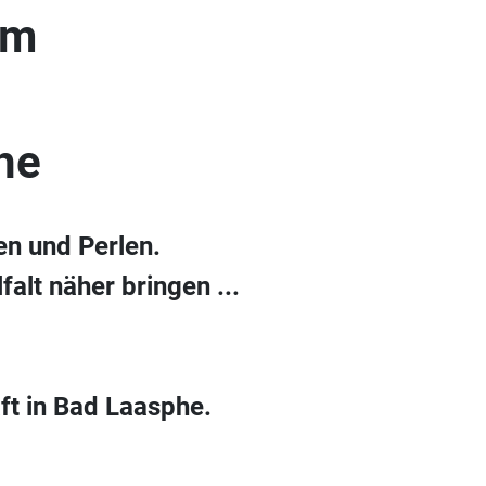
um
he
en und Perlen.
alt näher bringen ...
ft in Bad Laasphe.