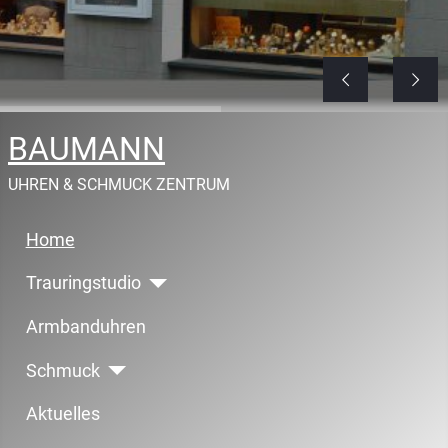
BAUMANN
UHREN & SCHMUCK ZENTRUM
Home
Trauringstudio
Armbanduhren
Schmuck
Aktuelles