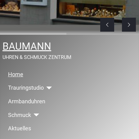
BAUMANN
UHREN & SCHMUCK ZENTRUM
Home
Trauringstudio
Armbanduhren
Schmuck
Aktuelles