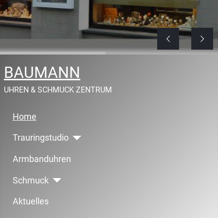
BAUMANN
UHREN & SCHMUCK ZENTRUM
Home
Trauringstudio
Armbanduhren
Schmuck
Aktuelles