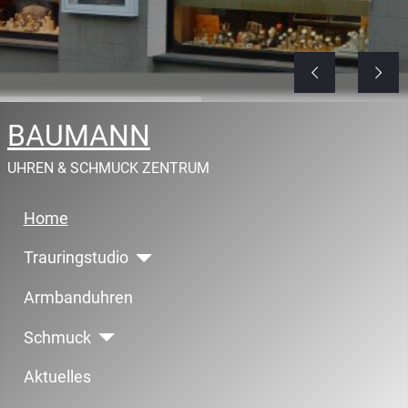
BAUMANN
UHREN & SCHMUCK ZENTRUM
Home
Trauringstudio
Armbanduhren
Schmuck
Aktuelles