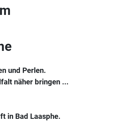
um
he
en und Perlen.
alt näher bringen ...
ft in Bad Laasphe.