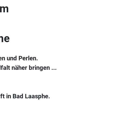
um
he
en und Perlen.
alt näher bringen ...
ft in Bad Laasphe.