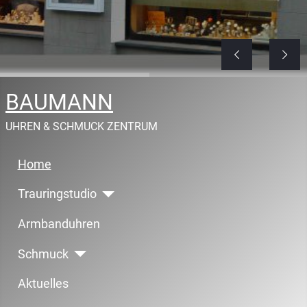
BAUMANN
UHREN & SCHMUCK ZENTRUM
Home
Trauringstudio
Armbanduhren
Schmuck
Aktuelles