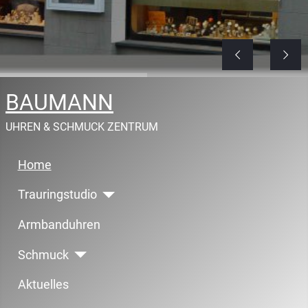
BAUMANN
UHREN & SCHMUCK ZENTRUM
Home
Trauringstudio
Armbanduhren
Schmuck
Aktuelles