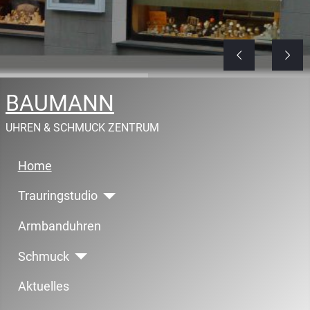
BAUMANN
UHREN & SCHMUCK ZENTRUM
Home
Trauringstudio
Armbanduhren
Schmuck
Aktuelles