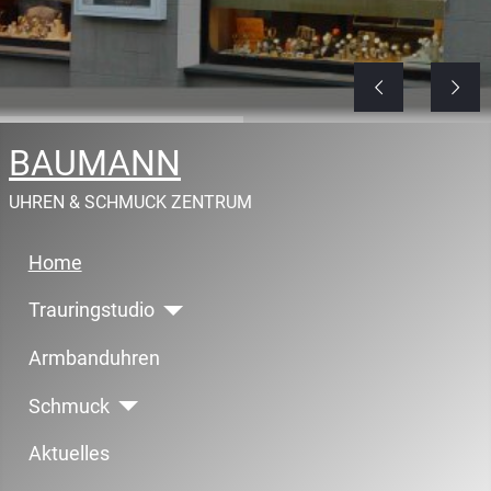
BAUMANN
UHREN & SCHMUCK ZENTRUM
Home
Trauringstudio
Armbanduhren
Schmuck
Aktuelles