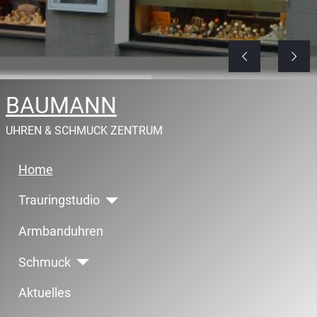
BAUMANN
UHREN & SCHMUCK ZENTRUM
Home
Trauringstudio
Armbanduhren
Schmuck
Aktuelles