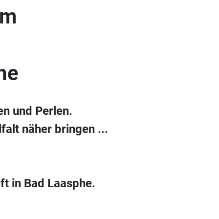
um
he
en und Perlen.
alt näher bringen ...
ft in Bad Laasphe.