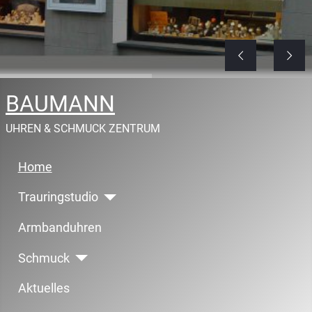
BAUMANN
UHREN & SCHMUCK ZENTRUM
Home
Trauringstudio
Armbanduhren
Schmuck
Aktuelles