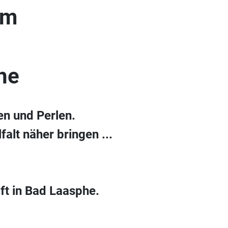
um
he
en und Perlen.
alt näher bringen ...
ft in Bad Laasphe.